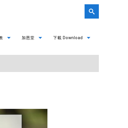
arrow_drop_down
arrow_drop_down
arrow_drop_down
教
加恩堂
下載 Download