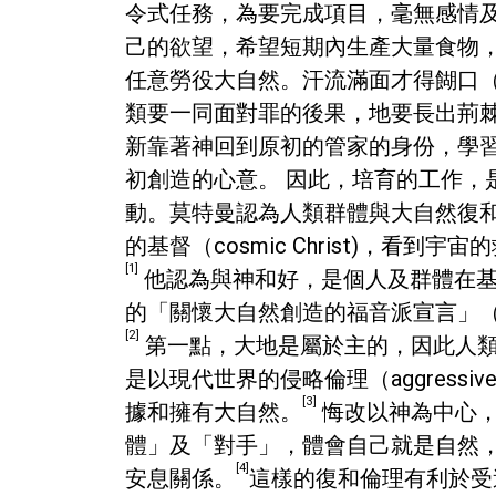
令式任務，為要完成項目，毫無感情
己的欲望，希望短期內生產大量食物
任意勞役大自然。汗流滿面才得餬口（
類要一同面對罪的後果，地要長出荊
新靠著神回到原初的管家的身份，學
初創造的心意。 因此，培育的工作
動。莫特曼認為人類群體與大自然復
的基督（cosmic Christ)
[1]
他認為與神和好，是個人及群體在基
的「關懷大自然創造的福音派宣言」（"An Evan
[2]
第一點，大地是屬於主的，因此人類
是以現代世界的侵略倫理（aggress
[3]
據和擁有大自然。
悔改以神為中心，
體」及「對手」，體會自己就是自然
[4]
安息關係。
這樣的復和倫理有利於受