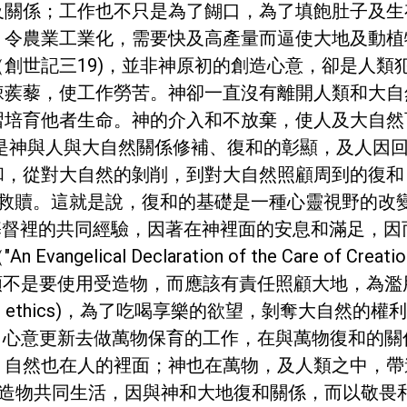
及關係；工作也不只是為了餬口，為了填飽肚子及生
，令農業工業化，需要快及高產量而逼使大地及動植
創世記三19)，並非神原初的創造心意，卻是人類
棘蒺藜，使工作勞苦。神卻一直沒有離開人類和大自
習培育他者生命。神的介入和不放棄，使人及大自然
，是神與人與大自然關係修補、復和的彰顯，及人因
和，從對大自然的剝削，到對大自然照顧周到的復和
，看到宇宙的救贖。這就是說，復和的基礎是一種心靈視野
督裡的共同經驗，因著在神裡面的安息和滿足，因而不
gelical Declaration of the Care of
不是要使用受造物，而應該有責任照顧大地，為濫
ive ethics)，為了吃喝享樂的欲望，剝奪大自然
心意更新去做萬物保育的工作，在與萬物復和的關
，自然也在人的裡面；神也在萬物，及人類之中，帶
造物共同生活，因與神和大地復和關係，而以敬畏