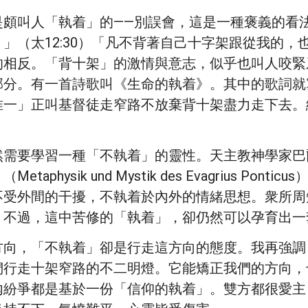
是頗叫人「執着」的——別誤會，這是一種褒義的看
（太12:30）「凡不背著自己十字架跟從我的，也
的相反。「背十架」的激情與意志，似乎也叫人咬緊
部分。有一首詩歌叫《生命的執着》。其中的歌詞就
唯一」正叫基督徒走窄路不放棄背十架盡力走下去。
習一種「不執着」的靈性。天主教神學家巴爾塔撒（Hans
hysik und Mystik des Evagrius Po
不受外間的干擾，不執着於內外的情緒思想。衆所周
。不過，這中苦修的「執着」，卻仍然可以孕育出一
方向，「不執着」卻是行走這方向的態度。我再強調
們行走十架窄路的不二明燈。它能矯正我們的方向，
內紛爭都是基於一份「信仰的執着」。雙方都很愛主