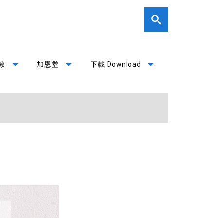
arrow_drop_down
arrow_drop_down
arrow_drop_down
教
加恩堂
下載 Download