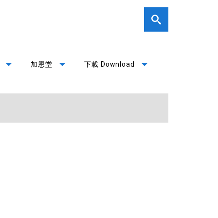
arrow_drop_down
arrow_drop_down
arrow_drop_down
加恩堂
下載 Download