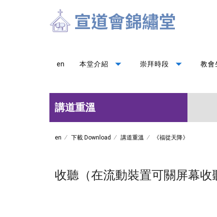
arrow_drop_down
arrow_drop_down
en
本堂介紹
崇拜時段
教會
講道重溫
en
下載 Download
講道重溫
《福從天降》
收聽（在流動裝置可關屏幕收