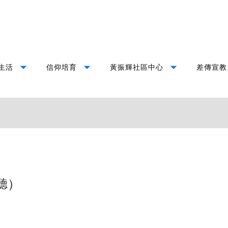
arrow_drop_down
arrow_drop_down
arrow_drop_down
生活
信仰培育
黃振輝社區中心
差傳宣教
聽）