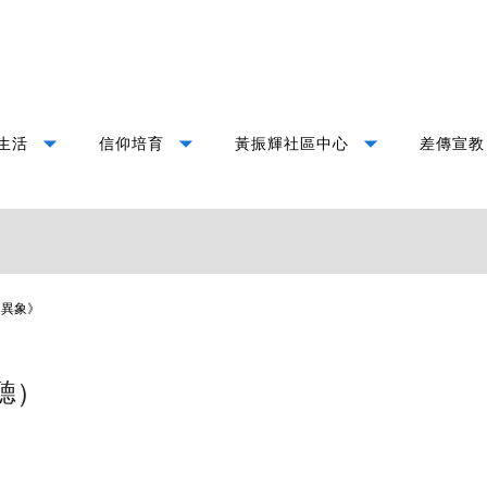
arrow_drop_down
arrow_drop_down
arrow_drop_down
生活
信仰培育
黃振輝社區中心
差傳宣教
的異象》
聽）