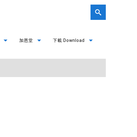
arrow_drop_down
arrow_drop_down
arrow_drop_down
加恩堂
下載 Download