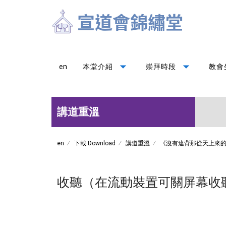
arrow_drop_down
arrow_drop_down
en
本堂介紹
崇拜時段
教會
講道重溫
en
下載 Download
講道重溫
《沒有違背那從天上來
收聽（在流動裝置可關屏幕收