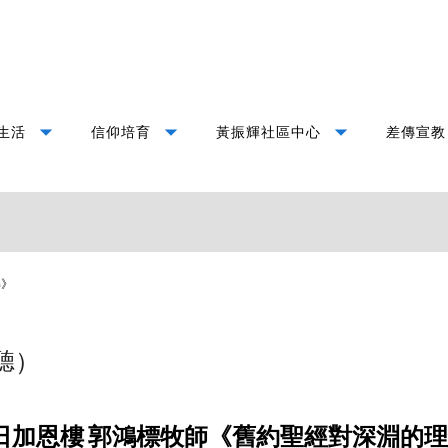
arrow_drop_down
arrow_drop_down
arrow_drop_down
生活
信仰培育
黃振輝社區中心
差傳宣教
解》
聽）