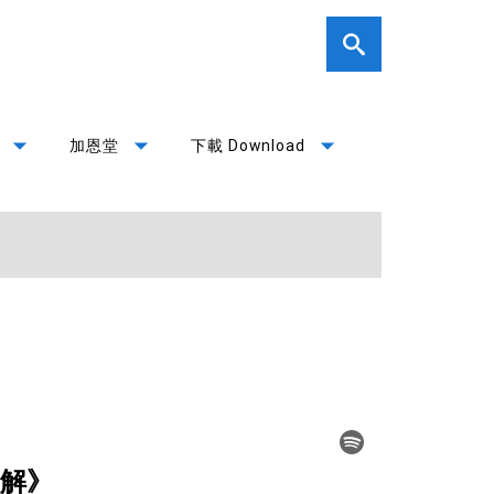
arrow_drop_down
arrow_drop_down
arrow_drop_down
加恩堂
下載 Download