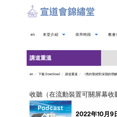
arrow_drop_down
arrow_drop_down
en
本堂介紹
崇拜時段
教會
講道重溫
en
下載 Download
講道重溫
《舊約聖經對深淵的理
收聽（在流動裝置可關屏幕收