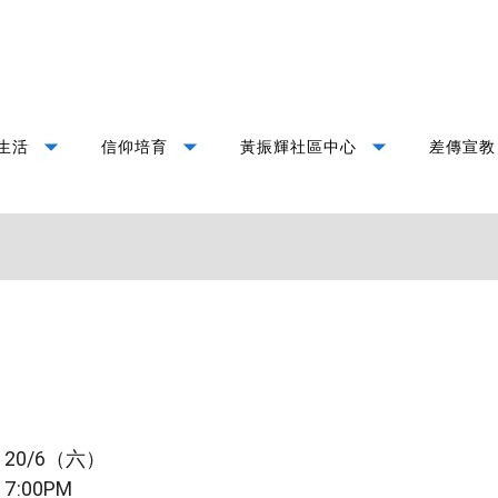
arrow_drop_down
arrow_drop_down
arrow_drop_down
生活
信仰培育
黃振輝社區中心
差傳宣教
20/6（六）
7:00PM