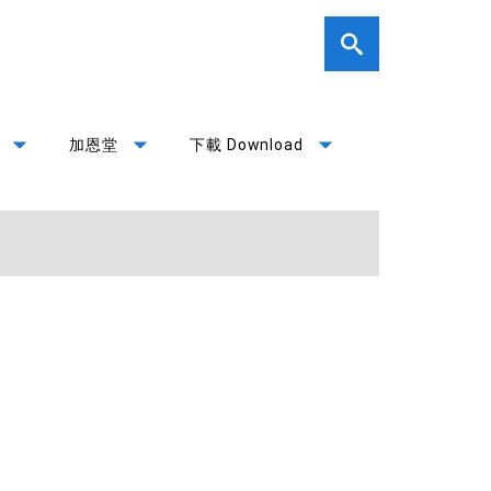
arrow_drop_down
arrow_drop_down
arrow_drop_down
加恩堂
下載 Download