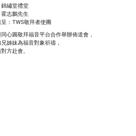
：錦繡堂禮堂
：霍志鵬先生
獻呈：TWS敬拜者使團
與同心圓敬拜福音平台合作舉辦佈道會，
弟兄姊妹為福音對象祈禱，
請對方赴會。