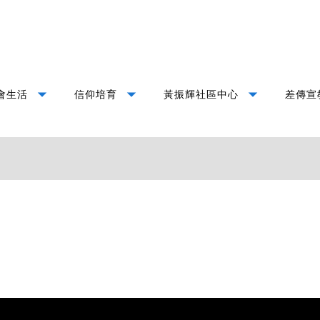
arrow_drop_down
arrow_drop_down
arrow_drop_down
會生活
信仰培育
黃振輝社區中心
差傳宣