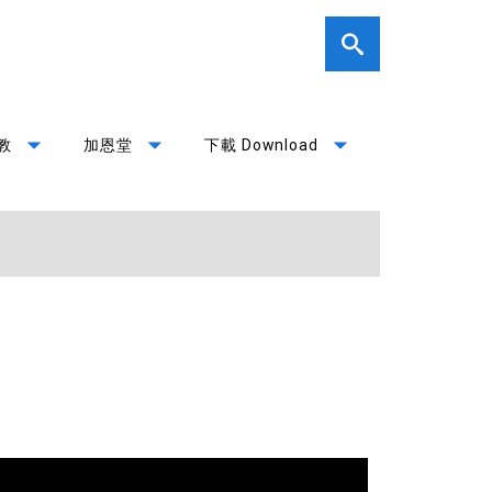
arrow_drop_down
arrow_drop_down
arrow_drop_down
教
加恩堂
下載 Download