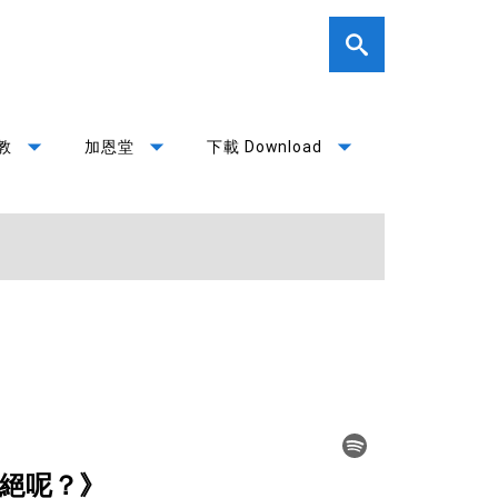
arrow_drop_down
arrow_drop_down
arrow_drop_down
教
加恩堂
下載 Download