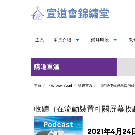
arrow_drop_down
arrow_drop_down
主頁
本堂介紹
崇拜時段
教
講道重溫
主頁
下載 Download
講道重溫
《誰能使你與基督的愛
收聽（在流動裝置可關屏幕收