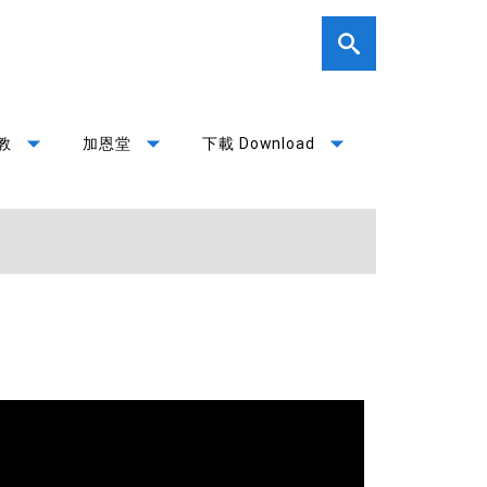
arrow_drop_down
arrow_drop_down
arrow_drop_down
教
加恩堂
下載 Download