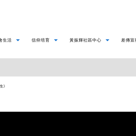
arrow_drop_down
arrow_drop_down
arrow_drop_down
會生活
信仰培育
黃振輝社區中心
差傳宣
生》