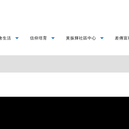
arrow_drop_down
arrow_drop_down
arrow_drop_down
會生活
信仰培育
黃振輝社區中心
差傳宣