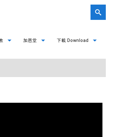
arrow_drop_down
arrow_drop_down
arrow_drop_down
教
加恩堂
下載 Download