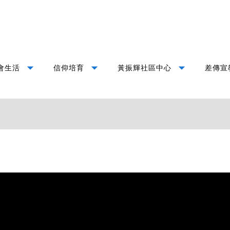
arrow_drop_down
arrow_drop_down
arrow_drop_down
會生活
信仰培育
黃振輝社區中心
差傳宣