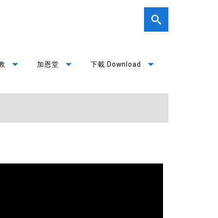
arrow_drop_down
arrow_drop_down
arrow_drop_down
教
加恩堂
下載 Download