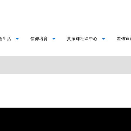
arrow_drop_down
arrow_drop_down
arrow_drop_down
會生活
信仰培育
黃振輝社區中心
差傳宣