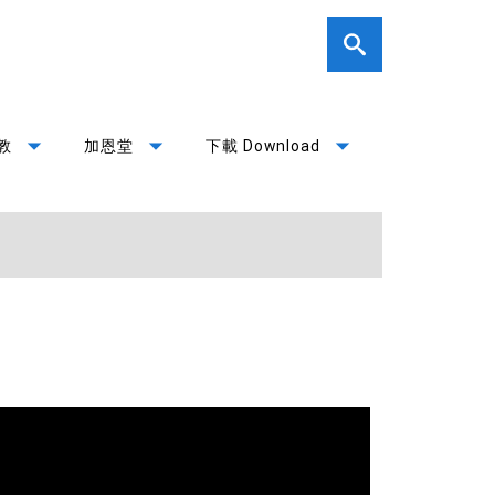
arrow_drop_down
arrow_drop_down
arrow_drop_down
教
加恩堂
下載 Download