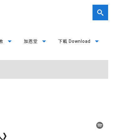
arrow_drop_down
arrow_drop_down
arrow_drop_down
教
加恩堂
下載 Download