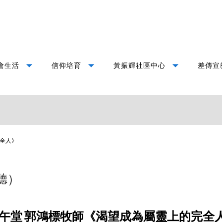
arrow_drop_down
arrow_drop_down
arrow_drop_down
會生活
信仰培育
黃振輝社區中心
差傳宣
全人》
聽）