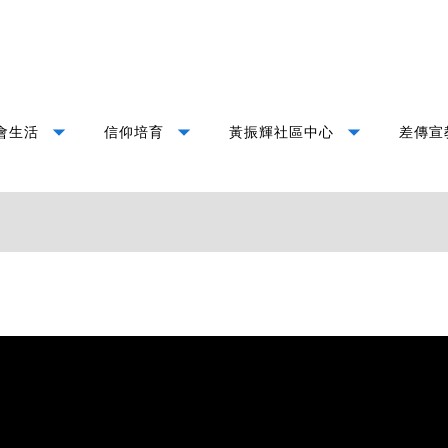
arrow_drop_down
arrow_drop_down
arrow_drop_down
會生活
信仰培育
黃振輝社區中心
差傳宣