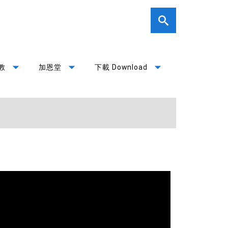
arrow_drop_down
arrow_drop_down
arrow_drop_down
教
加恩堂
下載 Download