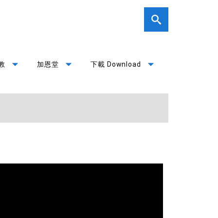
arrow_drop_down
arrow_drop_down
arrow_drop_down
教
加恩堂
下載 Download