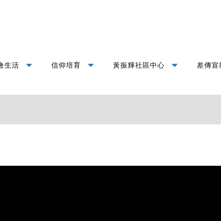
arrow_drop_down
arrow_drop_down
arrow_drop_down
會生活
信仰培育
黃振輝社區中心
差傳宣