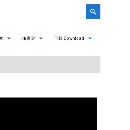
arrow_drop_down
arrow_drop_down
arrow_drop_down
教
加恩堂
下載 Download