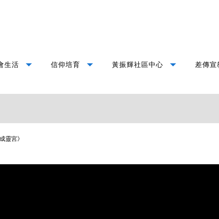
arrow_drop_down
arrow_drop_down
arrow_drop_down
會生活
信仰培育
黃振輝社區中心
差傳宣
成靈宮》