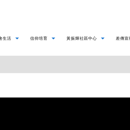
arrow_drop_down
arrow_drop_down
arrow_drop_down
會生活
信仰培育
黃振輝社區中心
差傳宣