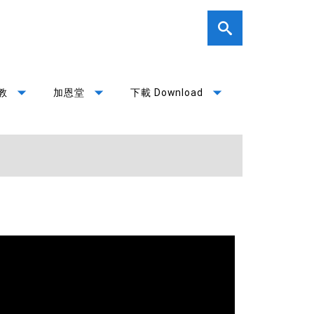
arrow_drop_down
arrow_drop_down
arrow_drop_down
教
加恩堂
下載 Download