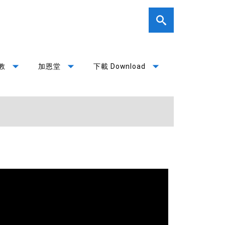
arrow_drop_down
arrow_drop_down
arrow_drop_down
教
加恩堂
下載 Download