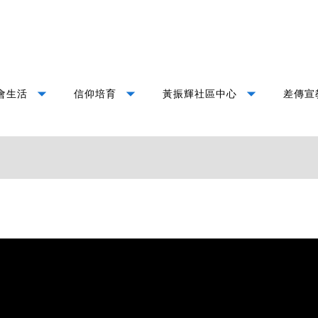
arrow_drop_down
arrow_drop_down
arrow_drop_down
會生活
信仰培育
黃振輝社區中心
差傳宣