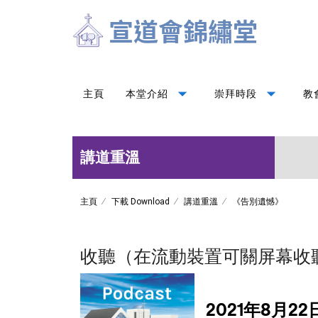
arrow_drop_down
arrow_drop_down
主頁
本堂介紹
崇拜時段
教
講道重溫
主頁
下載 Download
講道重溫
《告別遺憾》
收聽（在流動裝置可關屏幕收