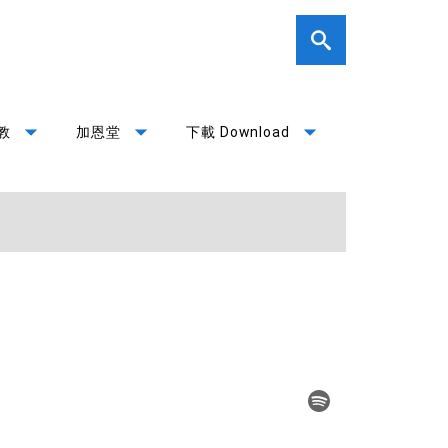
arrow_drop_down
arrow_drop_down
arrow_drop_down
教
加恩堂
下載 Download