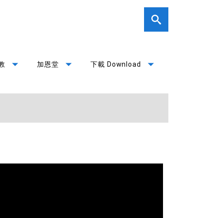
arrow_drop_down
arrow_drop_down
arrow_drop_down
教
加恩堂
下載 Download