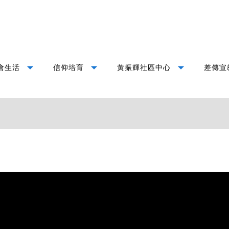
arrow_drop_down
arrow_drop_down
arrow_drop_down
會生活
信仰培育
黃振輝社區中心
差傳宣