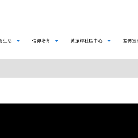
arrow_drop_down
arrow_drop_down
arrow_drop_down
會生活
信仰培育
黃振輝社區中心
差傳宣