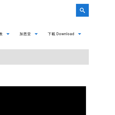
arrow_drop_down
arrow_drop_down
arrow_drop_down
教
加恩堂
下載 Download