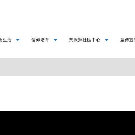
arrow_drop_down
arrow_drop_down
arrow_drop_down
會生活
信仰培育
黃振輝社區中心
差傳宣