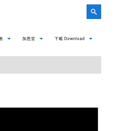
arrow_drop_down
arrow_drop_down
arrow_drop_down
教
加恩堂
下載 Download