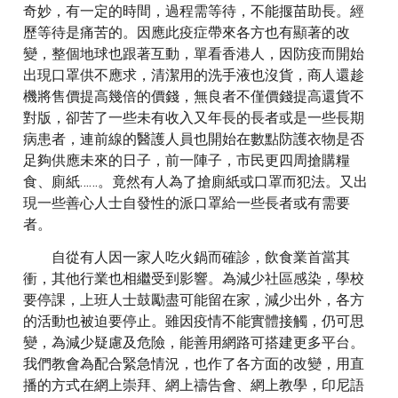
奇妙，有一定的時間，過程需等待，不能揠苗助長。經
歷等待是痛苦的。因應此疫症帶來各方也有顯著的改
變，整個地球也跟著互動，單看香港人，因防疫而開始
出現口罩供不應求，清潔用的洗手液也沒貨，商人還趁
機將售價提高幾倍的價錢，無良者不僅價錢提高還貨不
對版，卻苦了一些未有收入又年長的長者或是一些長期
病患者，連前線的醫護人員也開始在數點防護衣物是否
足夠供應未來的日子，前一陣子，市民更四周搶購糧
食、廁紙……。竟然有人為了搶廁紙或口罩而犯法。又出
現一些善心人士自發性的派口罩給一些長者或有需要
者。
自從有人因一家人吃火鍋而確診，飲食業首當其
衝，其他行業也相繼受到影響。為減少社區感染，學校
要停課，上班人士鼓勵盡可能留在家，減少出外，各方
的活動也被迫要停止。雖因疫情不能實體接觸，仍可思
變，為減少疑慮及危險，能善用網路可搭建更多平台。
我們教會為配合緊急情況，也作了各方面的改變，用直
播的方式在網上崇拜、網上禱告會、網上教學，印尼語