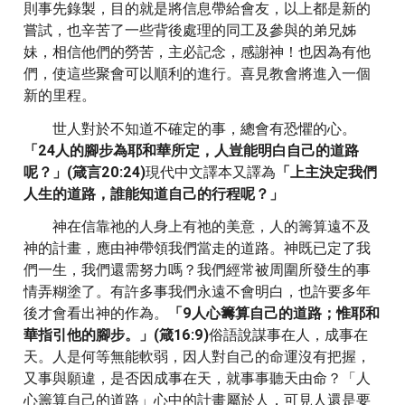
則事先錄製，目的就是將信息帶給會友，以上都是新的
嘗試，也辛苦了一些背後處理的同工及參與的弟兄姊
妹，相信他們的勞苦，主必記念，感謝神！也因為有他
們，使這些聚會可以順利的進行。喜見教會將進入一個
新的里程。
世人對於不知道不確定的事，總會有恐懼的心。
「24人的腳步為耶和華所定，人豈能明白自己的道路
呢？」(箴言20:24)
現代中文譯本又譯為
「上主決定我們
人生的道路，誰能知道自己的行程呢？」
神在信靠祂的人身上有祂的美意，人的籌算遠不及
神的計畫，應由神帶領我們當走的道路。神既已定了我
們一生，我們還需努力嗎？我們經常被周圍所發生的事
情弄糊塗了。有許多事我們永遠不會明白，也許要多年
後才會看出神的作為。
「9人心籌算自己的道路；惟耶和
華指引他的腳步。」(箴16:9)
俗語說謀事在人，成事在
天。人是何等無能軟弱，因人對自己的命運沒有把握，
又事與願違，是否因成事在天，就事事聽天由命？「人
心籌算自己的道路」心中的計畫屬於人，可見人還是要