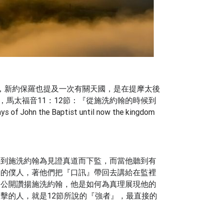
多，新約保羅也提及一次有關天國，是在提摩太後
馬太福音11：12節：『從施洗約翰的時候到
ys of John the Baptist until now the kingdom
講到施洗約翰為見證真道而下監，而當他聽到有
來的僕人，著他們把『口訊』帶回去講給在監裡
督公開讚揚施洗約翰，他是如何為真理展現他的
擊的人，就是12節所說的『強者』，最直接的