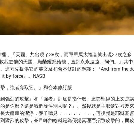
卷裡，「天國」共出現了38次，而單單馬太福音就出現37次之
必救我進他的天國。願榮耀歸給他，直到永永遠遠。阿們。』其中，
』。這裡先提供它的英文及和合本修訂的翻譯：『
And from the da
ake it by force』。NASB
攻擊，強者奪取它。』和合本修訂版
受到強烈的攻擊』和『強者』到底是指什麼。這節聖經的上文是
來的是你麼？還是我們等候別人呢？』。然後就是主耶穌對被差
，長大痲瘋的潔淨，聾子聽見，．．．．．．，再後就是耶穌基
到猛烈的攻擊，並且峰約翰就是為傳揚真理而招致攻擊的，而攻