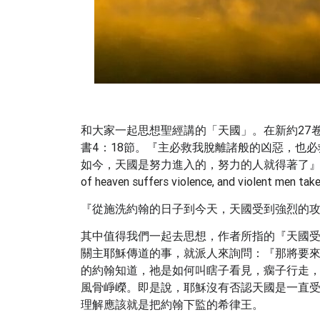
和大家一起思想聖經講的「天國」。在新約27
書4：18節。『主必救我脫離諸般的凶惡，也
如今，天國是努力進入的，努力的人就得著了
of heaven suffers violence, and violent men t
『從施洗約翰的日子到今天，天國受到強烈的
其中值得我們一起去思想，作者所指的『天國
關主耶穌傳道的事，就派人來詢問：『那將要
的約翰知道，祂是如何叫瞎子看見，瘸子行走
風骨崢嶸。即是說，耶穌沒有否認天國是一直受
理解應該就是把約翰下監的希律王。