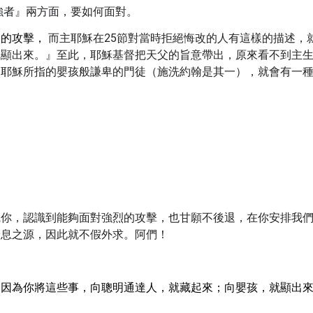
強者』兩方面，要如何面對
。
烈的攻擊，
而主耶穌在25節對當時拒絕悔改的人有這樣的描述，
就顯出來。』至此，耶穌基督把天父的旨意帶出，原來看不到主
如耶穌所指的嬰孩般謙卑的門徒（施洗約翰是其一），就會有一
識你，認識到能夠面對強烈的攻擊，也甘願不後退，在你安排我
安息之源，因此就不假外求。阿們！
！因為你將這些事，向聰明通達人，就藏起來；向嬰孩，就顯出