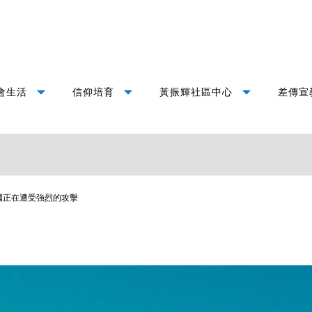
arrow_drop_down
arrow_drop_down
arrow_drop_down
會生活
信仰培育
黃振輝社區中心
差傳宣
國正在遭受強烈的攻擊