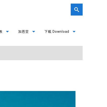
arrow_drop_down
arrow_drop_down
arrow_drop_down
教
加恩堂
下載 Download