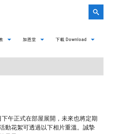
arrow_drop_down
arrow_drop_down
arrow_drop_down
教
加恩堂
下載 Download
9日下午正式在部屋展開，未來也將定期
活動花絮可透過以下相片重溫。誠摯