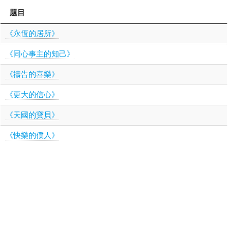
題目
《永恆的居所》
《同心事主的知己》
《禱告的喜樂》
《更大的信心》
《天國的寶貝》
《快樂的僕人》