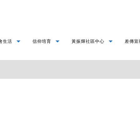
arrow_drop_down
arrow_drop_down
arrow_drop_down
會生活
信仰培育
黃振輝社區中心
差傳宣