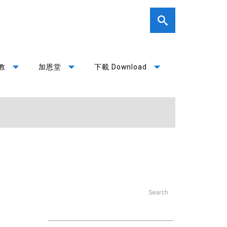
arrow_drop_down
arrow_drop_down
arrow_drop_down
教
加恩堂
下載 Download
Search: