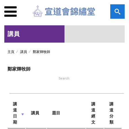
講員
主頁
講員
鄭家輝牧師
鄭家輝牧師
Search:
講
講
講
道
道
道
講員
題目
日
經
分
期
文
類