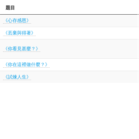
題目
《心存感恩》
《丟棄與得著》
《你看見甚麼？》
《你在這裡做什麼？》
《試煉人生》