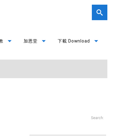
arrow_drop_down
arrow_drop_down
arrow_drop_down
教
加恩堂
下載 Download
Search: