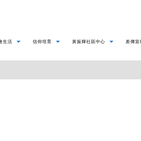
arrow_drop_down
arrow_drop_down
arrow_drop_down
會生活
信仰培育
黃振輝社區中心
差傳宣