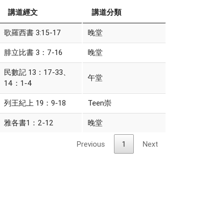
講道經文
講道分類
歌羅西書 3:15-17
晚堂
腓立比書 3：7-16
晚堂
民數記 13：17-33、
午堂
14：1-4
列王紀上 19：9-18
Teen崇
雅各書1：2-12
晚堂
Previous
1
Next