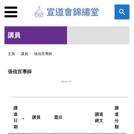
講員
主頁
講員
張信言導師
張信言導師
Search:
講
講
道
講道
道
講員
題目
日
經文
分
期
類