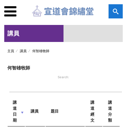
講員
主頁
講員
何智雄牧師
何智雄牧師
Search:
講
講
講
道
道
道
講員
題目
日
經
分
期
文
類