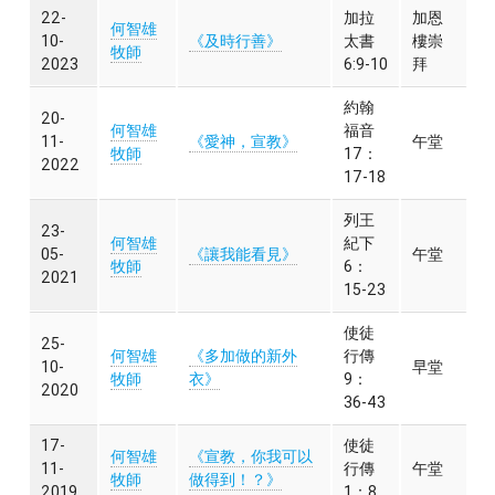
22-
加拉
加恩
何智雄
10-
《及時行善》
太書
樓崇
牧師
2023
6:9-10
拜
約翰
20-
何智雄
福音
11-
《愛神，宣教》
午堂
牧師
17：
2022
17-18
列王
23-
何智雄
紀下
05-
《讓我能看見》
午堂
牧師
6：
2021
15-23
使徒
25-
何智雄
《多加做的新外
行傳
10-
早堂
牧師
衣》
9：
2020
36-43
17-
使徒
何智雄
《宣教，你我可以
11-
行傳
午堂
牧師
做得到！？》
2019
1：8